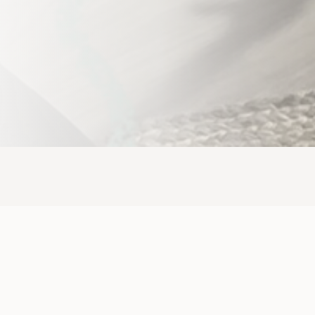
Mes services de secrétariat
indépendant
Des solutions sur mesure pour simplifier votre
quotidien professionnel.
Découvrir tous mes services
.